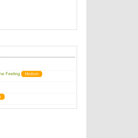
The Feeling
Medium
m