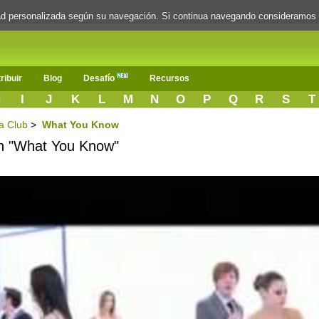
dad personalizada según su navegación. Si continua navegando consideramos
ribuir
Blog
Desafío
Recursos
H
I
J
K
L
M
N
O
P
Q
R
S
T
a Club
>
What You Know
ón "What You Know"