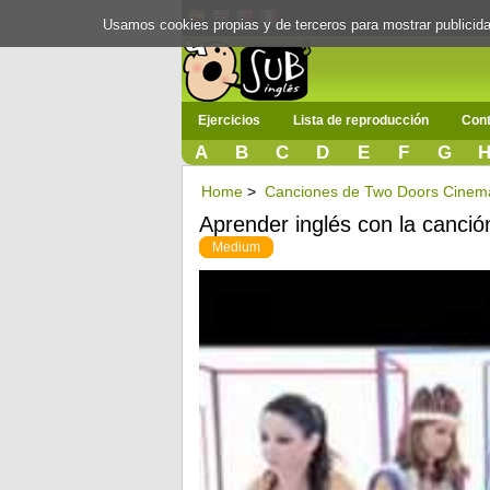
Usamos cookies propias y de terceros para mostrar publici
Ejercicios
Lista de reproducción
Cont
A
B
C
D
E
F
G
Home
>
Canciones de Two Doors Cinem
Aprender inglés con la canci
Medium