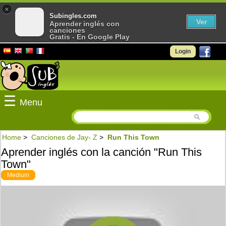
×
Subingles.com
Ver
Aprender inglés con
canciones
Gratis - En Google Play
Login
☰
Menu
Home
>
Canciones de Jay- Z
>
Run This Town
Aprender inglés con la canción "Run This
Town"
Medium