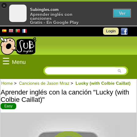
×
Subingles.com
Ver
Aprender inglés con
canciones
Gratis - En Google Play
Login
☰
Menu
Home
>
Canciones de Jason Mraz
>
Lucky (with Colbie Caillat)
Aprender inglés con la canción "Lucky (with
Colbie Caillat)"
Easy