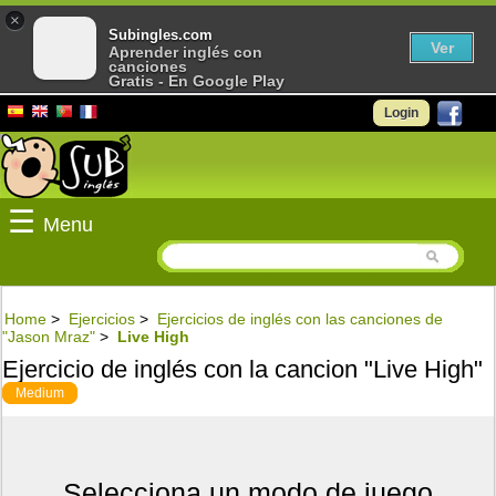
×
Subingles.com
Ver
Aprender inglés con
canciones
Gratis - En Google Play
Login
☰
Menu
Home
>
Ejercicios
>
Ejercicios de inglés con las canciones de
"Jason Mraz"
>
Live High
Ejercicio de inglés con la cancion "Live High"
Medium
Selecciona un modo de juego