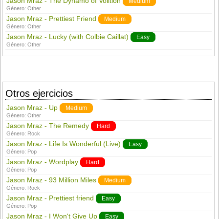
Jason Mraz - The Dynamo of Volition
Medium
Género:
Other
Jason Mraz - Prettiest Friend
Medium
Género:
Other
Jason Mraz - Lucky (with Colbie Caillat)
Easy
Género:
Other
Otros ejercicios
Jason Mraz - Up
Medium
Género:
Other
Jason Mraz - The Remedy
Hard
Género:
Rock
Jason Mraz - Life Is Wonderful (Live)
Easy
Género:
Pop
Jason Mraz - Wordplay
Hard
Género:
Pop
Jason Mraz - 93 Million Miles
Medium
Género:
Rock
Jason Mraz - Prettiest friend
Easy
Género:
Pop
Jason Mraz - I Won't Give Up
Easy