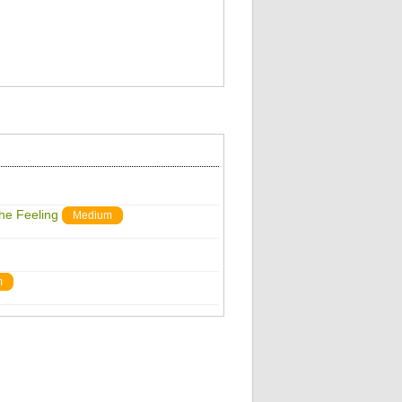
The Feeling
Medium
m