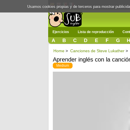
Usamos cookies propias y de terceros para mostrar publici
Ejercicios
Lista de reproducción
Cont
A
B
C
D
E
F
G
Home
>
Canciones de Steve Lukather
>
Aprender inglés con la canci
Medium