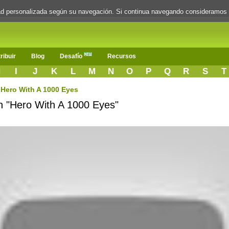
dad personalizada según su navegación. Si continua navegando consideramos
ribuir
Blog
Desafío
Recursos
H
I
J
K
L
M
N
O
P
Q
R
S
T
Hero With A 1000 Eyes
ón "Hero With A 1000 Eyes"