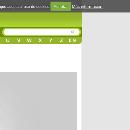
Login
Aceptar
Más información
 que acepta el uso de cookies
U
V
W
X
Y
Z
0-9