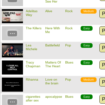
See Her
Adelitas
Alive
Rock
Medium
P
Way
The Killers
Here With
Rock
Easy
P
Me
Lea
Battlefield
Pop
Easy
P
Michele
Tracy
Matters Of
Blues
Easy
P
Chapman
The Heart
Rihanna
Love on
Pop
Medium
P
the brain
cigarettes
apocalypse
Blues
Easy
P
after sex