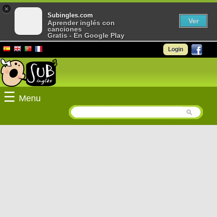
×
Subingles.com
Ver
Aprender inglés con
canciones
Gratis - En Google Play
Login
☰
Menu