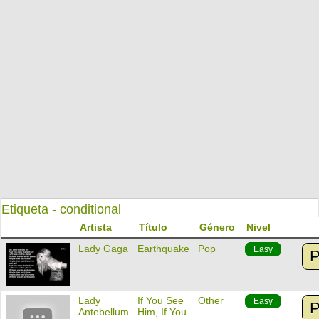
Etiqueta - conditional
Artista
Título
Género
Nivel
Lady Gaga
Earthquake
Pop
Easy
P
Lady
If You See
Other
Easy
P
Antebellum
Him, If You