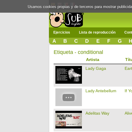
Usamos cookies propias y de terceros para mostrar publici
Ejercicios
Lista de reproducción
Cont
A
B
C
D
E
F
G
Etiqueta - conditional
Artista
Tít
Lady Gaga
Ear
Lady Antebellum
If 
Adelitas Way
Aliv