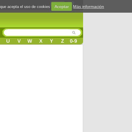
Login
Aceptar
Más información
 que acepta el uso de cookies
U
V
W
X
Y
Z
0-9