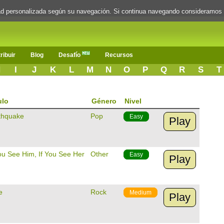
dad personalizada según su navegación. Si continua navegando consideramos
ribuir
Blog
Desafío
Recursos
H
I
J
K
L
M
N
O
P
Q
R
S
T
ulo
Género
Nivel
thquake
Pop
Easy
Play
You See Him, If You See Her
Other
Easy
Play
e
Rock
Medium
Play