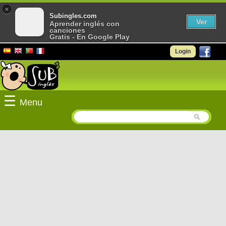
×
Subingles.com
Ver
Aprender inglés con
canciones
Gratis - En Google Play
Login
☰
Menu