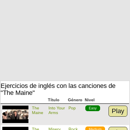
Ejercicios de inglés con las canciones de
"The Maine"
Título
Género
Nivel
The
Into Your
Pop
Easy
Play
Maine
Arms
The
Misery
Rock
Medium