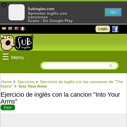
×
Subingles.com
Ver
Aprender inglés con
canciones
Gratis - En Google Play
Login
☰
Menu
Home
>
Ejercicios
>
Ejercicios de inglés con las canciones de "The
Maine"
>
Into Your Arms
Ejercicio de inglés con la cancion "Into Your
Arms"
Easy