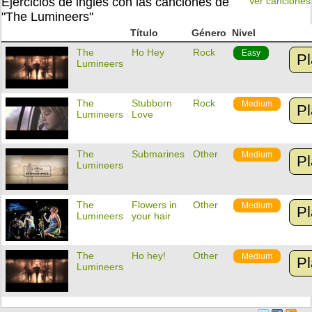
Ejercicios de inglés con las canciones de
Ver canciones
"The Lumineers"
Título
Género
Nivel
The
Ho Hey
Rock
Easy
Pl
Lumineers
The
Stubborn
Rock
Medium
Pl
Lumineers
Love
The
Submarines
Other
Medium
Pl
Lumineers
The
Flowers in
Other
Medium
Pl
Lumineers
your hair
The
Ho hey!
Other
Medium
Pl
Lumineers