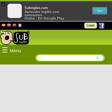
×
Subingles.com
Ver
Aprender inglés con
canciones
Gratis - En Google Play
Login
☰
Menu