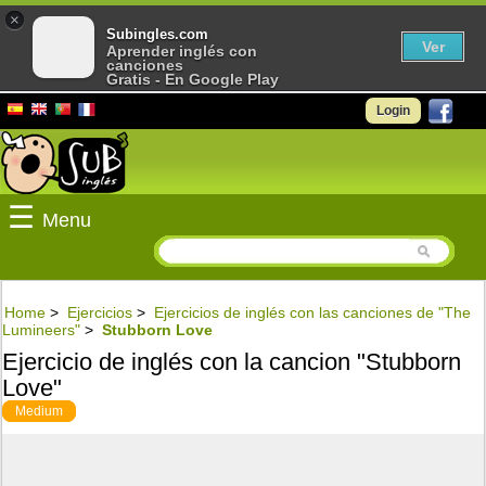
×
Subingles.com
Ver
Aprender inglés con
canciones
Gratis - En Google Play
Login
☰
Menu
Home
>
Ejercicios
>
Ejercicios de inglés con las canciones de "The
Lumineers"
>
Stubborn Love
Ejercicio de inglés con la cancion "Stubborn
Love"
Medium