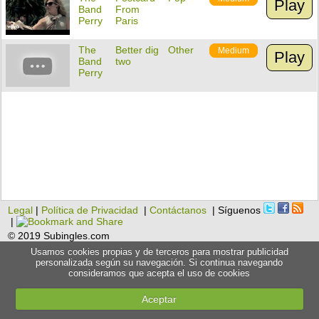
Play
Band
From
Perry
Paris
The
Better dig
Other
Medium
Play
Band
two
Perry
Legal
|
Política de Privacidad
|
Contáctanos
| Síguenos
|
© 2019 Subingles.com
Usamos cookies propias y de terceros para mostrar publicidad
personalizada según su navegación. Si continua navegando
consideramos que acepta el uso de cookies
Aceptar