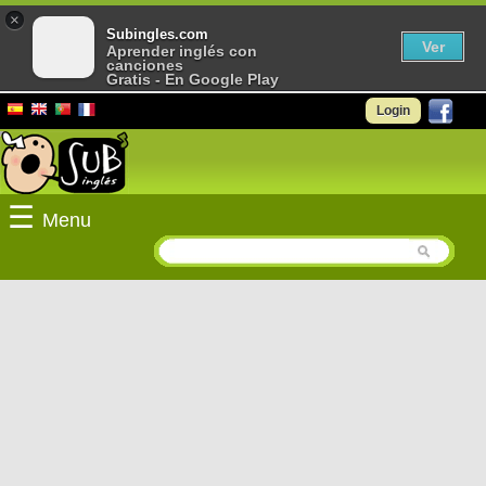
×
Subingles.com
Ver
Aprender inglés con
canciones
Gratis - En Google Play
Login
☰
Menu