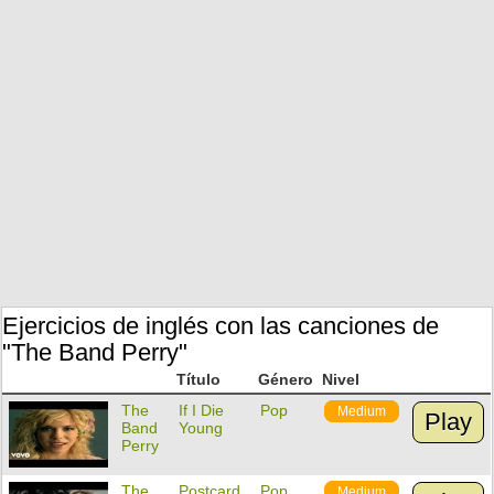
Ejercicios de inglés con las canciones de
"The Band Perry"
Título
Género
Nivel
The
If I Die
Pop
Medium
Play
Band
Young
Perry
The
Postcard
Pop
Medium