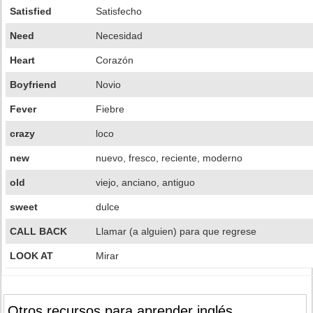
Satisfied
Satisfecho
Need
Necesidad
Heart
Corazón
Boyfriend
Novio
Fever
Fiebre
crazy
loco
new
nuevo, fresco, reciente, moderno
old
viejo, anciano, antiguo
sweet
dulce
CALL BACK
Llamar (a alguien) para que regrese
LOOK AT
Mirar
Otros recursos para aprender inglés