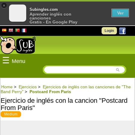
×
Subingles.com
Ver
Aprender inglés con
canciones
Gratis - En Google Play
Login
☰
Menu
Home
>
Ejercicios
>
Ejercicios de inglés con las canciones de "The
Band Perry"
>
Postcard From Paris
Ejercicio de inglés con la cancion "Postcard
From Paris"
Medium