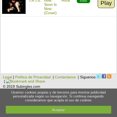
T.A.T.u.
How
Rock
Easy
Play
Soon Is
Now
(Cover)
Legal
|
Política de Privacidad
|
Contáctanos
| Síguenos
|
© 2019 Subingles.com
Usamos cookies propias y de terceros para mostrar publicidad
personalizada según su navegación. Si continua navegando
consideramos que acepta el uso de cookies
Aceptar