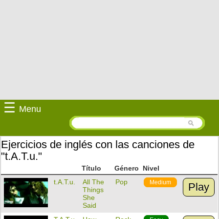
☰
Menu
Ejercicios de inglés con las canciones de
"t.A.T.u."
Título
Género
Nivel
t.A.T.u.
All The
Pop
Medium
Play
Things
She
Said