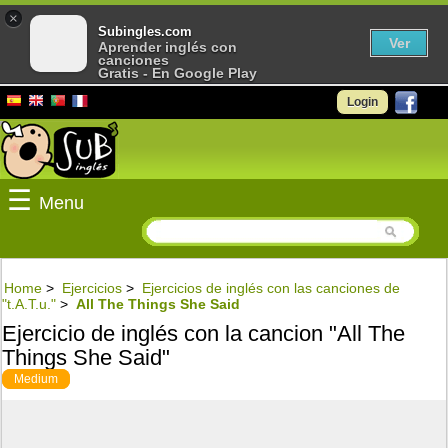
×
Subingles.com
Ver
Aprender inglés con
canciones
Gratis - En Google Play
Login
☰
Menu
Home
>
Ejercicios
>
Ejercicios de inglés con las canciones de
"t.A.T.u."
>
All The Things She Said
Ejercicio de inglés con la cancion "All The
Things She Said"
Medium