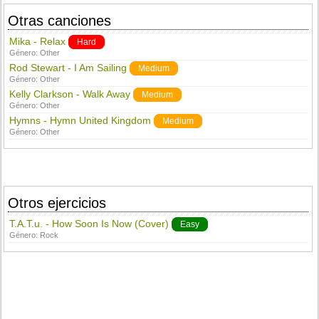
Otras canciones
Mika - Relax
Hard
Género:
Other
Rod Stewart - I Am Sailing
Medium
Género:
Other
Kelly Clarkson - Walk Away
Medium
Género:
Other
Hymns - Hymn United Kingdom
Medium
Género:
Other
Otros ejercicios
T.A.T.u. - How Soon Is Now (Cover)
Easy
Género:
Rock