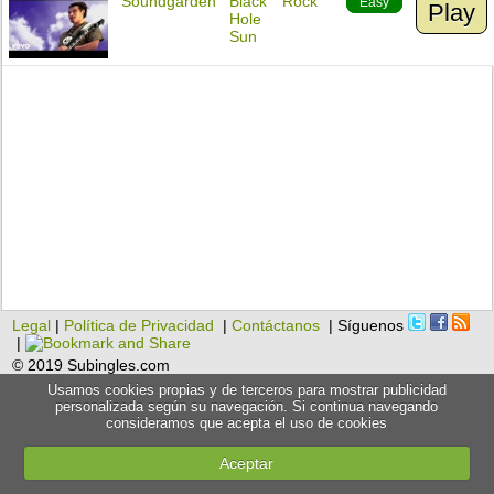
Soundgarden
Black
Rock
Easy
Play
Hole
Sun
Legal
|
Política de Privacidad
|
Contáctanos
| Síguenos
|
© 2019 Subingles.com
Usamos cookies propias y de terceros para mostrar publicidad
personalizada según su navegación. Si continua navegando
consideramos que acepta el uso de cookies
Aceptar