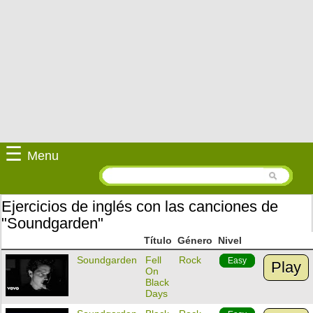
☰
Menu
Ejercicios de inglés con las canciones de
"Soundgarden"
Título
Género
Nivel
Soundgarden
Fell
Rock
Easy
Play
On
Black
Days