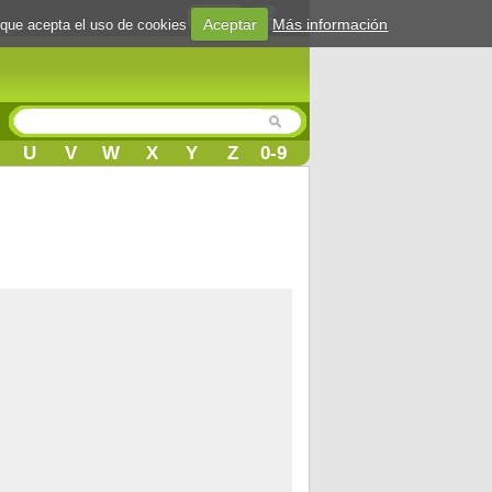
Login
Aceptar
Más información
 que acepta el uso de cookies
U
V
W
X
Y
Z
0-9