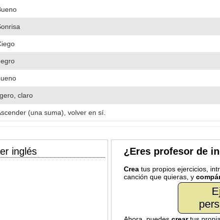
Bueno
onrisa
Ciego
negro
bueno
igero, claro
scender (una suma), volver en sí.
er inglés
¿Eres profesor de i
Crea
tus propios ejercicios, in
canción que quieras, y
compár
E
pers
Ahora, puedes
crear
tus propi