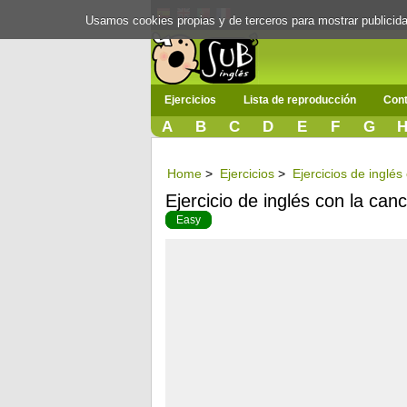
Usamos cookies propias y de terceros para mostrar publici
Ejercicios
Lista de reproducción
Cont
A
B
C
D
E
F
G
Home
>
Ejercicios
>
Ejercicios de inglé
Ejercicio de inglés con la can
Easy