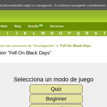
dad personalizada según su navegación. Si continua navegando consideramos
ribuir
Blog
Desafío
Recursos
H
I
J
K
L
M
N
O
P
Q
R
S
T
s con las canciones de "Soundgarden"
>
Fell On Black Days
cion "Fell On Black Days"
Selecciona un modo de juego
Quiz
Beginner