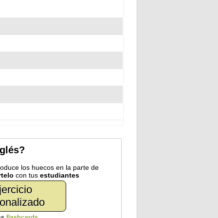
nglés?
troduce los huecos en la parte de
telo
con tus
estudiantes
jercicio
onalizado
as
flashcards
.