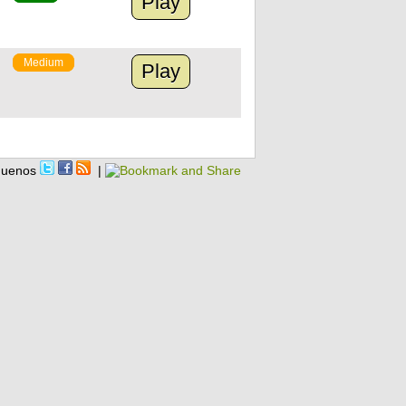
Play
Medium
Play
guenos
|