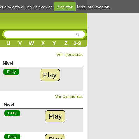
Login
Aceptar
Más información
 que acepta el uso de cookies
U
V
W
X
Y
Z
0-9
Ver ejercicios
Nivel
Easy
Play
Ver canciones
Nivel
Easy
Play
Easy