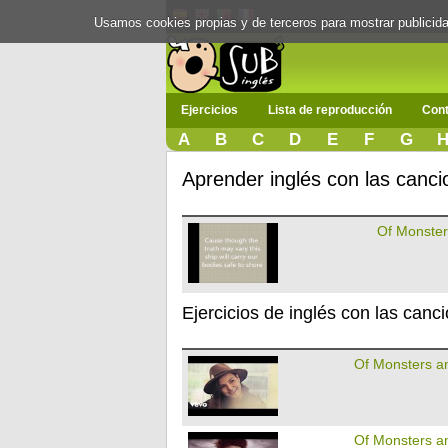
Usamos cookies propias y de terceros para mostrar publici
Ejercicios
Lista de reproducción
Cont
A
B
C
D
E
F
G
Aprender inglés con las can
Of Monste
Ejercicios de inglés con las can
Of Monsters 
Of Monsters 