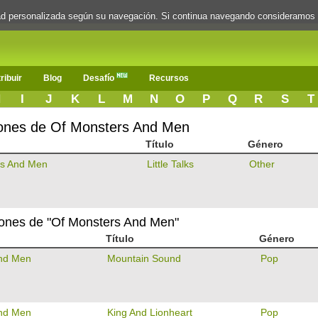
dad personalizada según su navegación. Si continua navegando consideramos
ribuir
Blog
Desafío
Recursos
H
I
J
K
L
M
N
O
P
Q
R
S
T
ciones de Of Monsters And Men
Título
Género
rs And Men
Little Talks
Other
ciones de "Of Monsters And Men"
Título
Género
and Men
Mountain Sound
Pop
and Men
King And Lionheart
Pop