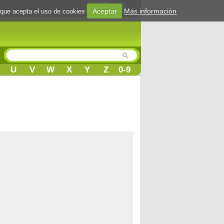
Login
Aceptar
Más información
 que acepta el uso de cookies
U
V
W
X
Y
Z
0-9