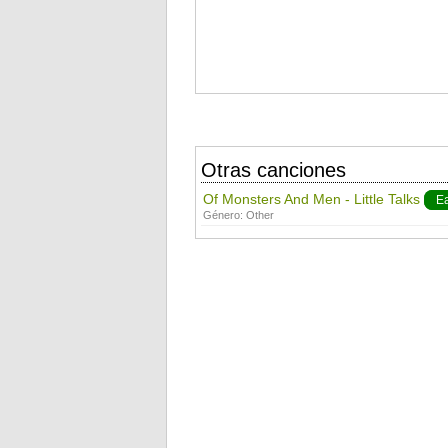
Otras canciones
Of Monsters And Men - Little Talks
E
Género:
Other