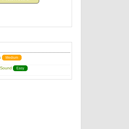
s
Medium
 Sound
Easy