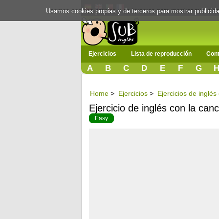
Usamos cookies propias y de terceros para mostrar publici
Ejercicios
Lista de reproducción
Cont
A
B
C
D
E
F
G
Home
>
Ejercicios
>
Ejercicios de inglé
Ejercicio de inglés con la can
Easy