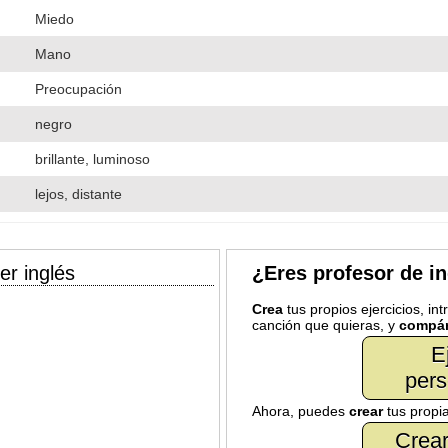
Miedo
Mano
Preocupación
negro
brillante, luminoso
lejos, distante
er inglés
¿Eres profesor de i
Crea
tus propios ejercicios, in
canción que quieras, y
compár
E
pers
Ahora, puedes
crear
tus propi
Crear