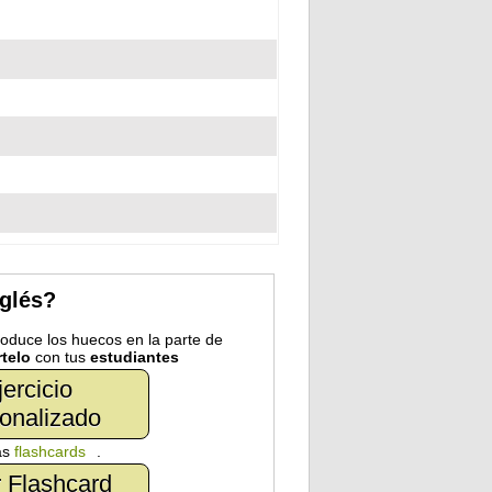
nglés?
troduce los huecos en la parte de
telo
con tus
estudiantes
jercicio
onalizado
as
flashcards
.
 Flashcard