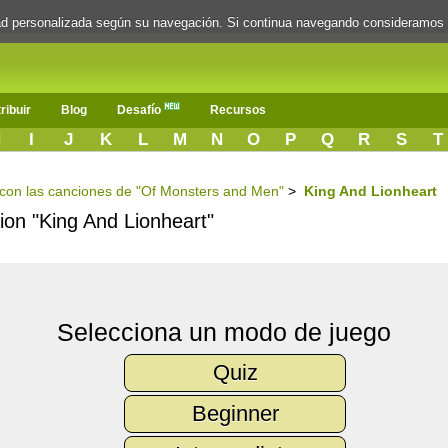
dad personalizada según su navegación. Si continua navegando consideramos
ribuir
Blog
Desafío
Recursos
H
I
J
K
L
M
N
O
P
Q
R
S
T
s con las canciones de "Of Monsters and Men"
>
King And Lionheart
cion "King And Lionheart"
Selecciona un modo de juego
Quiz
Beginner