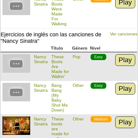
Play
Sinatra
Boots
Were
Made
For
Walking
Ejercicios de inglés con las canciones de
Ver canciones
"Nancy Sinatra"
Título
Género
Nivel
Nancy
These
Pop
Easy
Play
Sinatra
Boots
Are
Made for
Walkin'
Nancy
Bang
Other
Easy
Play
Sinatra
Bang
(My
Baby
Shot Me
Down)
Nancy
These
Other
Medium
Play
Sinatra
boots
are
made for