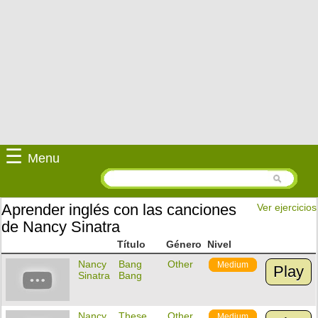
☰
Menu
Aprender inglés con las canciones
Ver ejercicios
de Nancy Sinatra
Título
Género
Nivel
Nancy
Bang
Other
Medium
Play
Sinatra
Bang
Nancy
These
Other
Medium