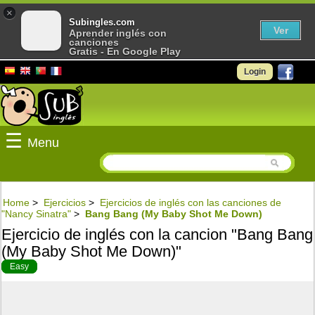
×
Subingles.com
Ver
Aprender inglés con
canciones
Gratis - En Google Play
Login
☰
Menu
Home
>
Ejercicios
>
Ejercicios de inglés con las canciones de
"Nancy Sinatra"
>
Bang Bang (My Baby Shot Me Down)
Ejercicio de inglés con la cancion "Bang Bang
(My Baby Shot Me Down)"
Easy