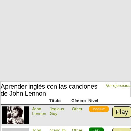
Aprender inglés con las canciones
Ver ejercicios
de John Lennon
Título
Género
Nivel
John
Jealous
Other
Medium
Play
Lennon
Guy
John
Stand By
Other
Easy