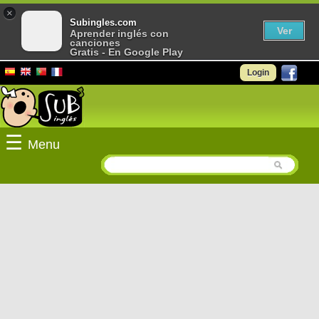
×
Subingles.com
Ver
Aprender inglés con
canciones
Gratis - En Google Play
Login
☰
Menu