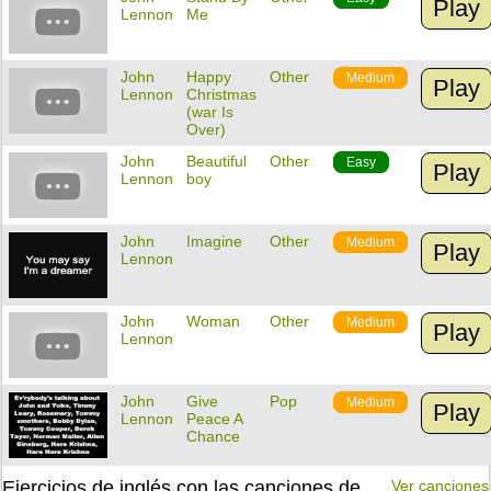
Play
Lennon
Me
John
Happy
Other
Medium
Play
Lennon
Christmas
(war Is
Over)
John
Beautiful
Other
Easy
Play
Lennon
boy
John
Imagine
Other
Medium
Play
Lennon
John
Woman
Other
Medium
Play
Lennon
John
Give
Pop
Medium
Play
Lennon
Peace A
Chance
Ejercicios de inglés con las canciones de
Ver canciones