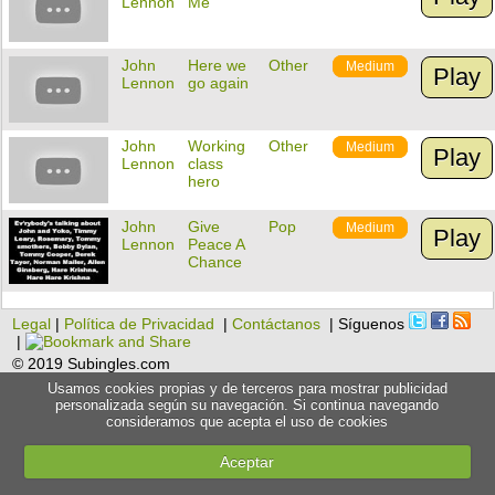
Lennon
Me
John
Here we
Other
Medium
Play
Lennon
go again
John
Working
Other
Medium
Play
Lennon
class
hero
John
Give
Pop
Medium
Play
Lennon
Peace A
Chance
Legal
|
Política de Privacidad
|
Contáctanos
| Síguenos
|
© 2019 Subingles.com
Usamos cookies propias y de terceros para mostrar publicidad
personalizada según su navegación. Si continua navegando
consideramos que acepta el uso de cookies
Aceptar