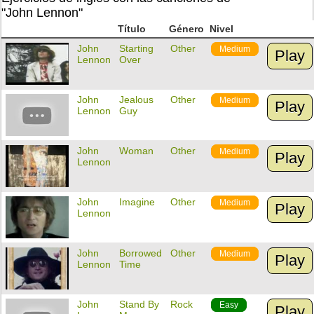
"John Lennon"
Título
Género
Nivel
John
Starting
Other
Medium
Play
Lennon
Over
John
Jealous
Other
Medium
Play
Lennon
Guy
John
Woman
Other
Medium
Play
Lennon
John
Imagine
Other
Medium
Play
Lennon
John
Borrowed
Other
Medium
Play
Lennon
Time
John
Stand By
Rock
Easy
Play