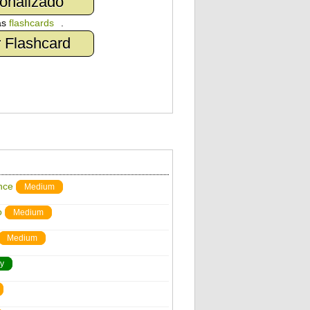
onalizado
as
flashcards
.
 Flashcard
nce
Medium
o
Medium
Medium
y