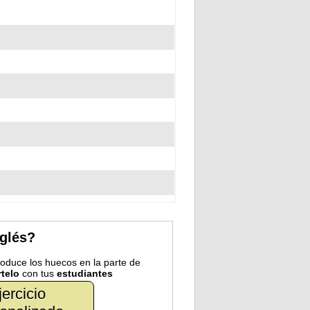
nglés?
troduce los huecos en la parte de
telo
con tus
estudiantes
jercicio