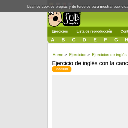
Usamos cookies propias y de terceros para mostrar publici
Ejercicios
Lista de reproducción
Cont
A
B
C
D
E
F
G
Home
>
Ejercicios
>
Ejercicios de inglé
Ejercicio de inglés con la ca
Medium