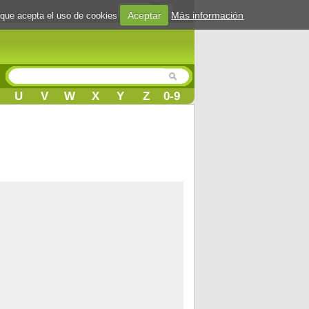
Login
Aceptar
Más información
 que acepta el uso de cookies
U
V
W
X
Y
Z
0-9