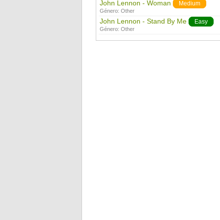
John Lennon - Woman
Medium
Género:
Other
John Lennon - Stand By Me
Easy
Género:
Other