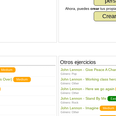
pers
Ahora, puedes
crear
tus propi
Crear
Otros ejercicios
John Lennon - Give Peace A Cha
Medium
Género:
Pop
s Over)
John Lennon - Working class her
Medium
Género:
Other
John Lennon - Here we go again
Género:
Other
John Lennon - Stand By Me
Eas
Género:
Rock
John Lennon - Imagine
Medium
Género:
Other