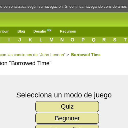
dad personalizada según su navegación. Si continua navegando consideramos
ribuir
Blog
Desafío
Recursos
H
I
J
K
L
M
N
O
P
Q
R
S
T
s con las canciones de "John Lennon"
>
Borrowed Time
ncion "Borrowed Time"
Selecciona un modo de juego
Quiz
Beginner