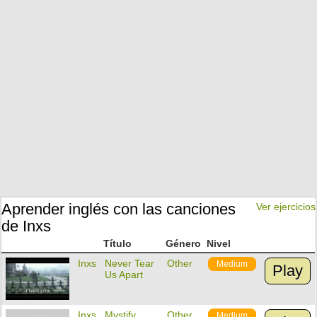
Aprender inglés con las canciones
Ver ejercicios
de Inxs
Título
Género
Nivel
Inxs
Never Tear
Other
Medium
Play
Us Apart
Inxs
Mystify
Other
Medium