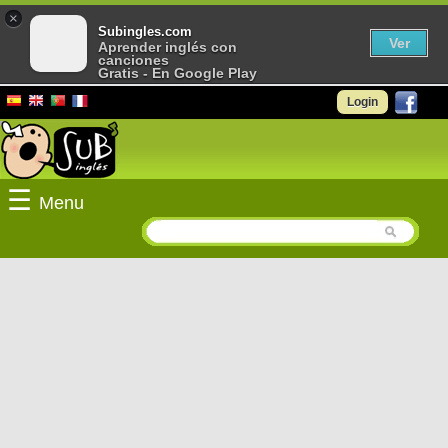
×
Subingles.com
Ver
Aprender inglés con
canciones
Gratis - En Google Play
Login
☰
Menu