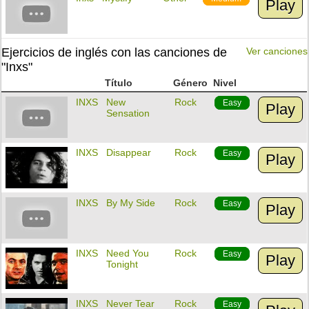
Play
Ejercicios de inglés con las canciones de
Ver canciones
"Inxs"
Título
Género
Nivel
INXS
New
Rock
Easy
Play
Sensation
INXS
Disappear
Rock
Easy
Play
INXS
By My Side
Rock
Easy
Play
INXS
Need You
Rock
Easy
Play
Tonight
INXS
Never Tear
Rock
Easy