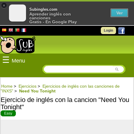
×
Subingles.com
Ver
Aprender inglés con
canciones
Gratis - En Google Play
Login
☰
Menu
Home
>
Ejercicios
>
Ejercicios de inglés con las canciones de
"INXS"
>
Need You Tonight
Ejercicio de inglés con la cancion "Need You
Tonight"
Easy