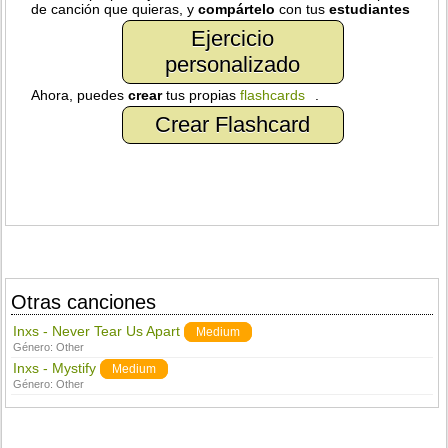
de canción que quieras, y
compártelo
con tus
estudiantes
Ejercicio
personalizado
Ahora, puedes
crear
tus propias
flashcards
.
Crear Flashcard
Otras canciones
Inxs - Never Tear Us Apart
Medium
Género:
Other
Inxs - Mystify
Medium
Género:
Other