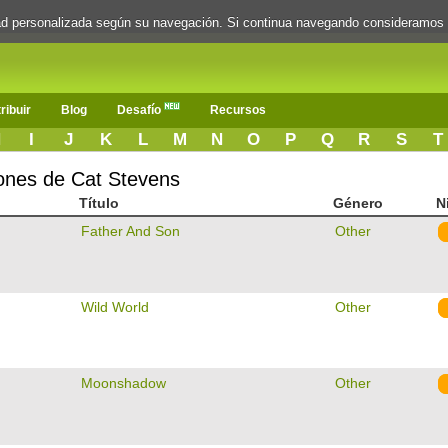
dad personalizada según su navegación. Si continua navegando consideramos
ribuir
Blog
Desafío
Recursos
H
I
J
K
L
M
N
O
P
Q
R
S
T
iones de Cat Stevens
Título
Género
N
Father And Son
Other
Wild World
Other
Moonshadow
Other