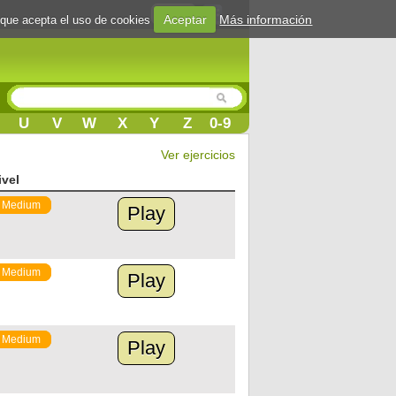
Login
Aceptar
Más información
 que acepta el uso de cookies
U
V
W
X
Y
Z
0-9
Ver ejercicios
ivel
Medium
Play
Medium
Play
Medium
Play