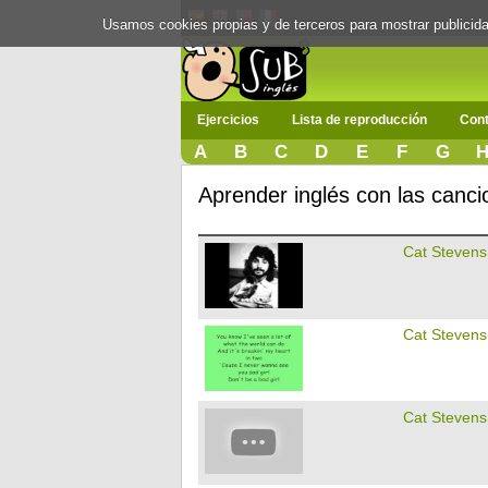
Usamos cookies propias y de terceros para mostrar publici
Ejercicios
Lista de reproducción
Cont
A
B
C
D
E
F
G
Aprender inglés con las canc
Cat Stevens
Cat Stevens
Cat Stevens