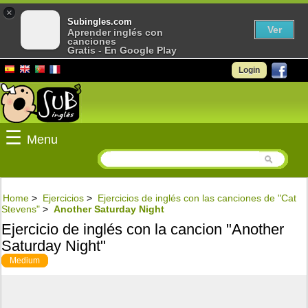
×
Subingles.com
Ver
Aprender inglés con
canciones
Gratis - En Google Play
Login
☰
Menu
Home
>
Ejercicios
>
Ejercicios de inglés con las canciones de "Cat
Stevens"
>
Another Saturday Night
Ejercicio de inglés con la cancion "Another
Saturday Night"
Medium