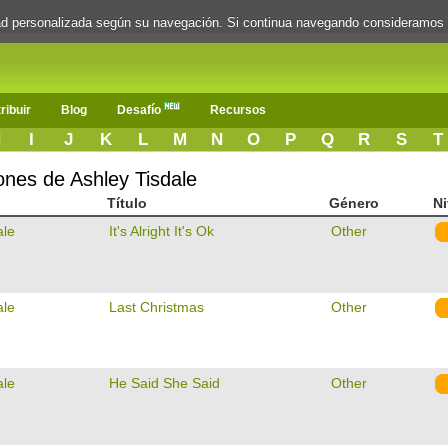
dad personalizada según su navegación. Si continua navegando consideramos
ribuir
Blog
Desafío
Recursos
H
I
J
K
L
M
N
O
P
Q
R
S
T
ones de Ashley Tisdale
Título
Género
Ni
ale
It's Alright It's Ok
Other
ale
Last Christmas
Other
ale
He Said She Said
Other