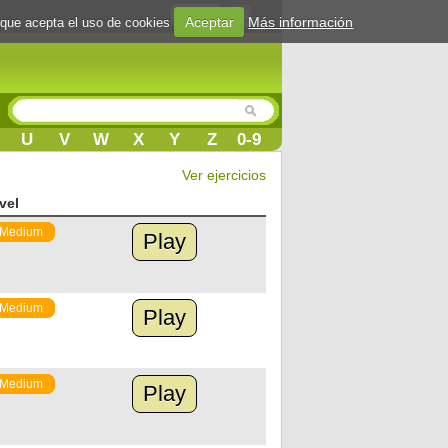
Login
Aceptar
Más información
 que acepta el uso de cookies
U
V
W
X
Y
Z
0-9
Ver ejercicios
vel
Medium
Play
Medium
Play
Medium
Play