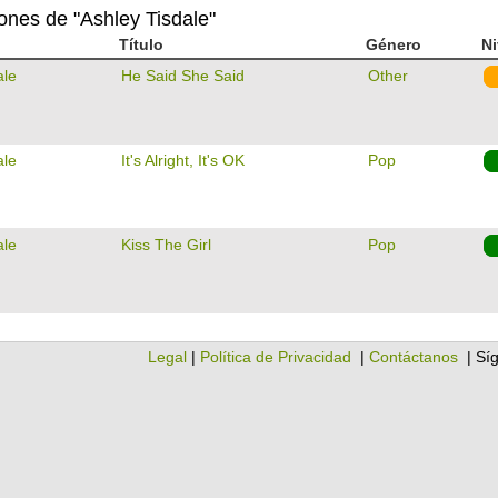
iones de "Ashley Tisdale"
Título
Género
Ni
ale
He Said She Said
Other
ale
It's Alright, It's OK
Pop
ale
Kiss The Girl
Pop
Legal
|
Política de Privacidad
|
Contáctanos
| Sí