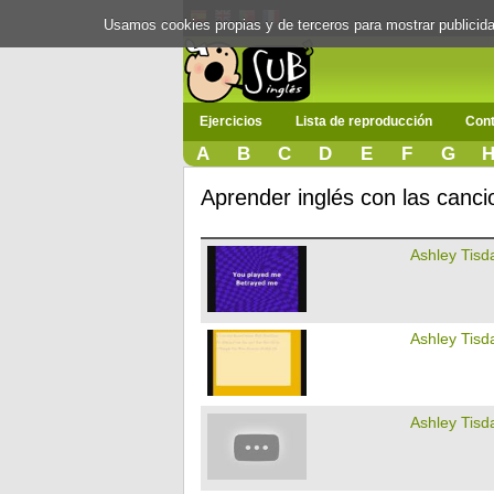
Usamos cookies propias y de terceros para mostrar publici
Ejercicios
Lista de reproducción
Cont
A
B
C
D
E
F
G
Aprender inglés con las canci
Ashley Tisd
Ashley Tisd
Ashley Tisd