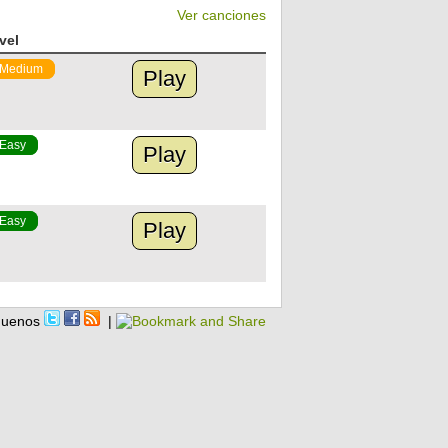
Ver canciones
vel
Medium
Play
Easy
Play
Easy
Play
guenos
|