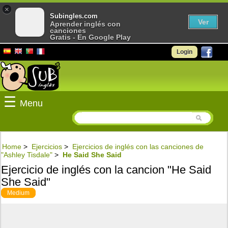
×
Subingles.com
Ver
Aprender inglés con
canciones
Gratis - En Google Play
Login
☰
Menu
Home
>
Ejercicios
>
Ejercicios de inglés con las canciones de
"Ashley Tisdale"
>
He Said She Said
Ejercicio de inglés con la cancion "He Said
She Said"
Medium