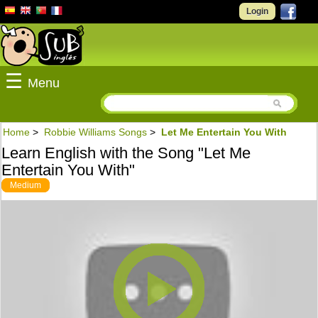
Login
☰
Menu
Home
>
Robbie Williams Songs
>
Let Me Entertain You With
Learn English with the Song "Let Me
Entertain You With"
Medium