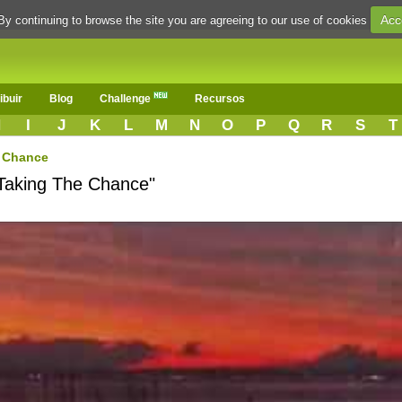
Acc
By continuing to browse the site you are agreeing to our use of cookies
ibuir
Blog
Challenge
Recursos
H
I
J
K
L
M
N
O
P
Q
R
S
T
 Chance
"Taking The Chance"