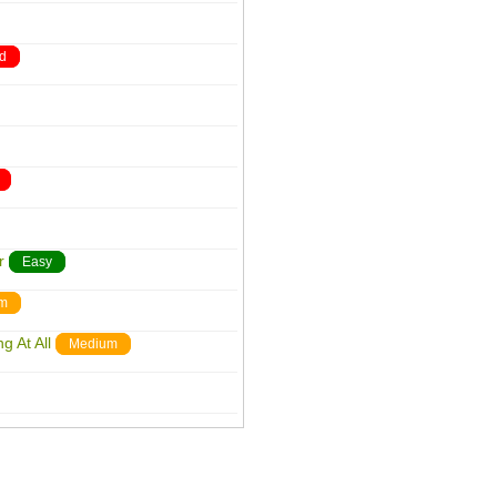
d
r
Easy
m
g At All
Medium