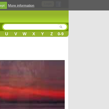
Login
ept
More information
U
V
W
X
Y
Z
0-9