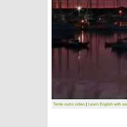
Tente outro vídeo
|
Learn English with s