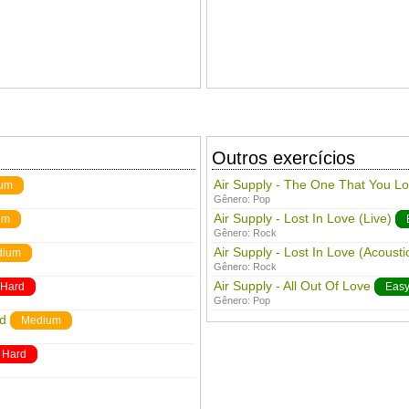
Outros exercícios
Air Supply - The One That You L
um
Gênero:
Pop
Air Supply - Lost In Love (Live)
um
Gênero:
Rock
Air Supply - Lost In Love (Acousti
dium
Gênero:
Rock
Air Supply - All Out Of Love
Hard
Eas
Gênero:
Pop
ld
Medium
Hard