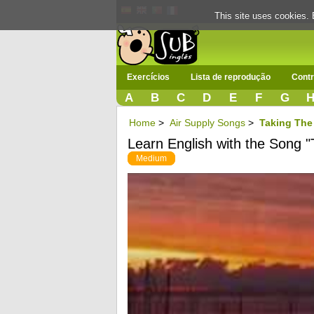
This site uses cookies. 
Exercícios
Lista de reprodução
Contr
A
B
C
D
E
F
G
Home
>
Air Supply Songs
>
Taking The
Learn English with the Song 
Medium