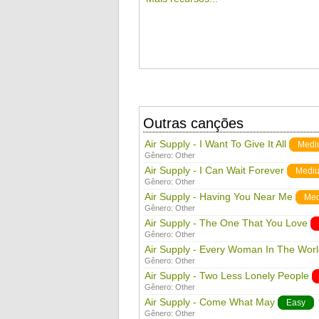
Outras canções
Air Supply - I Want To Give It All
Medi
Gênero:
Other
Air Supply - I Can Wait Forever
Medi
Gênero:
Other
Air Supply - Having You Near Me
Me
Gênero:
Other
Air Supply - The One That You Love
Gênero:
Other
Air Supply - Every Woman In The Wor
Gênero:
Other
Air Supply - Two Less Lonely People
Gênero:
Other
Air Supply - Come What May
Easy
Gênero:
Other