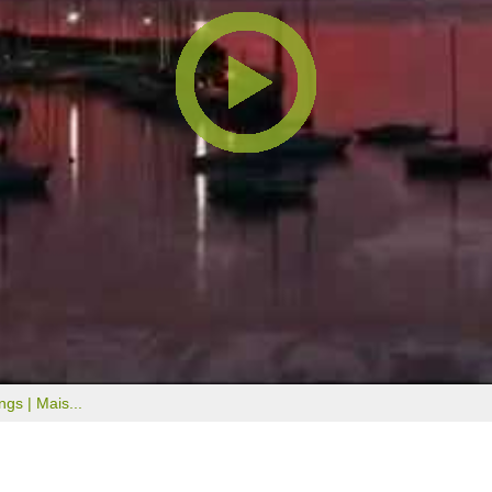
ongs |
Mais...