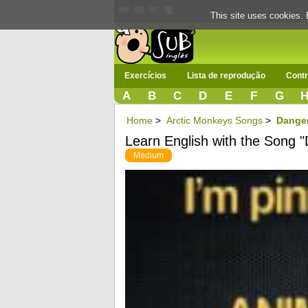
This site uses cookies. 
Exercícios
Lista de reprodução
Contr
A
B
C
D
E
F
G
Home
>
Arctic Monkeys Songs
>
Dange
Learn English with the Song 
Medium