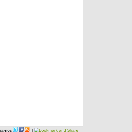
ga-nos
|