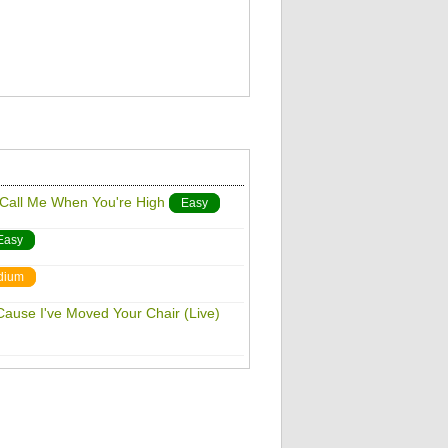
 Call Me When You're High
Easy
Easy
dium
Cause I've Moved Your Chair (Live)