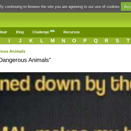
Acc
By continuing to browse the site you are agreeing to our use of cookies
ibuir
Blog
Challenge
Recursos
H
I
J
K
L
M
N
O
P
Q
R
S
T
rous Animals
"Dangerous Animals"