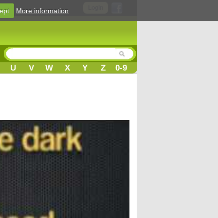
Login
ept
More information
U
V
W
X
Y
Z
0-9