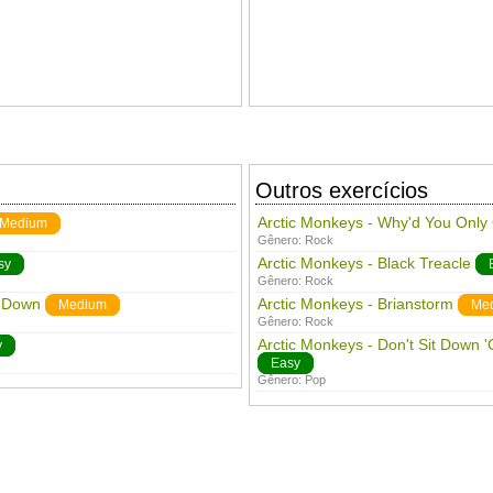
Outros exercícios
Arctic Monkeys - Why'd You Only
Medium
Gênero:
Rock
Arctic Monkeys - Black Treacle
sy
Gênero:
Rock
s Down
Arctic Monkeys - Brianstorm
Medium
Me
Gênero:
Rock
Arctic Monkeys - Don't Sit Down '
y
Easy
Gênero:
Pop