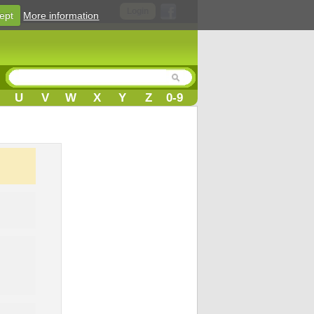
Login
ept
More information
U
V
W
X
Y
Z
0-9