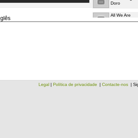
Doro
All We Are
nglês
Doro
You Hurt My
Soul
Doro
Legal
|
Política de privacidade
|
Contacte-nos
| Si