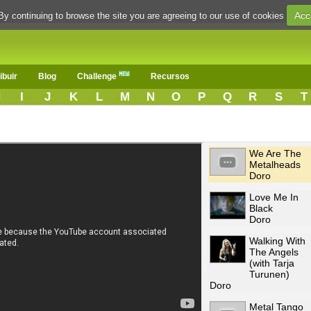
Acc
By continuing to browse the site you are agreeing to our use of cookies
ibuir
Blog
Challenge
Recursos
H
I
J
K
L
M
N
O
P
Q
R
S
T
We Are The
Metalheads
Doro
Love Me In
Black
Doro
Walking With
The Angels
(with Tarja
Turunen)
Doro
Metal Tango