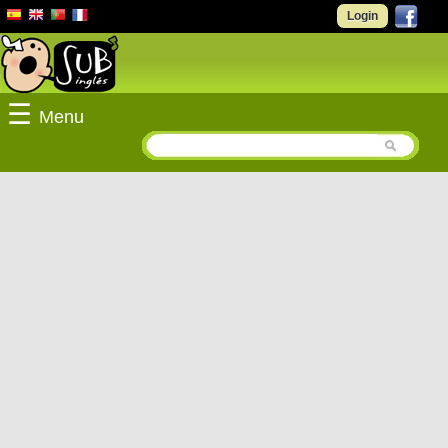
Login
☰
Menu