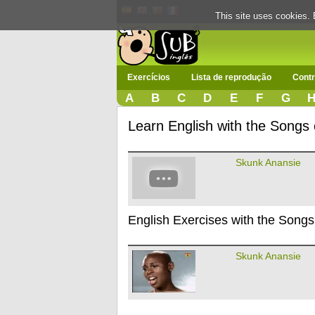
This site uses cookies. 
Exercícios
Lista de reprodução
Contr
A
B
C
D
E
F
G
Learn English with the Songs
Skunk Anansie
English Exercises with the Songs
Skunk Anansie