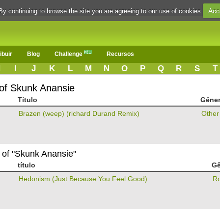
Acc
By continuing to browse the site you are agreeing to our use of cookies
ibuir
Blog
Challenge
Recursos
H
I
J
K
L
M
N
O
P
Q
R
S
T
 of Skunk Anansie
Título
Gêne
Brazen (weep) (richard Durand Remix)
Other
 of "Skunk Anansie"
título
Gê
Hedonism (Just Because You Feel Good)
R