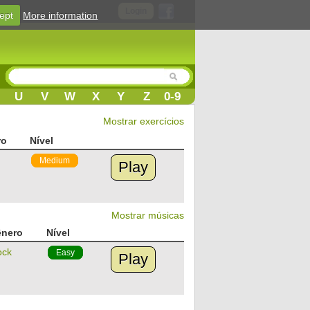
Login
ept
More information
U
V
W
X
Y
Z
0-9
Mostrar exercícios
ro
Nível
Medium
Play
Mostrar músicas
nero
Nível
ock
Easy
Play