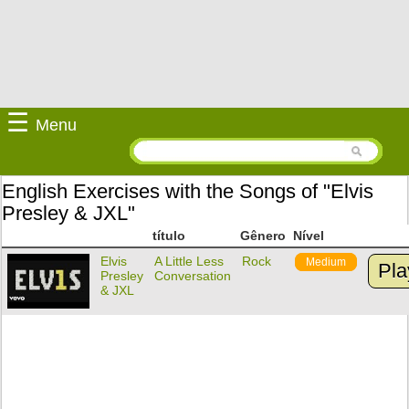
☰
Menu
English Exercises with the Songs of "Elvis
Presley & JXL"
título
Gênero
Nível
Elvis
A Little Less
Rock
Medium
Pla
Presley
Conversation
& JXL