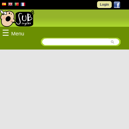
Login
☰
Menu