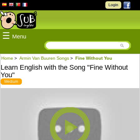
Login
☰
Menu
Home
>
Armin Van Buuren Songs
>
Fine Without You
Learn English with the Song "Fine Without
You"
Medium