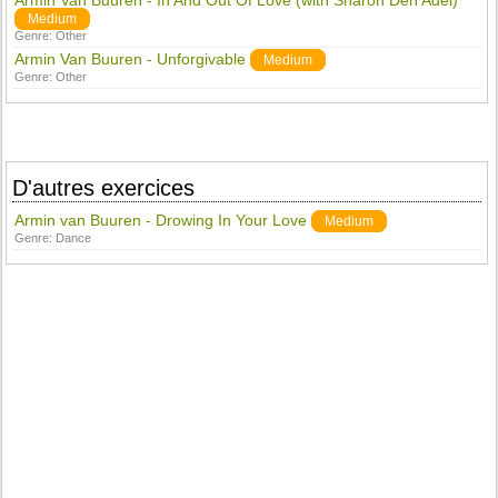
Armin Van Buuren - In And Out Of Love (with Sharon Den Adel)
Medium
Genre:
Other
Armin Van Buuren - Unforgivable
Medium
Genre:
Other
D'autres exercices
Armin van Buuren - Drowing In Your Love
Medium
Genre:
Dance