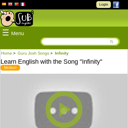
Login
☰
Menu
Home
>
Guru Josh Songs
>
Infinity
Learn English with the Song "Infinity"
Medium