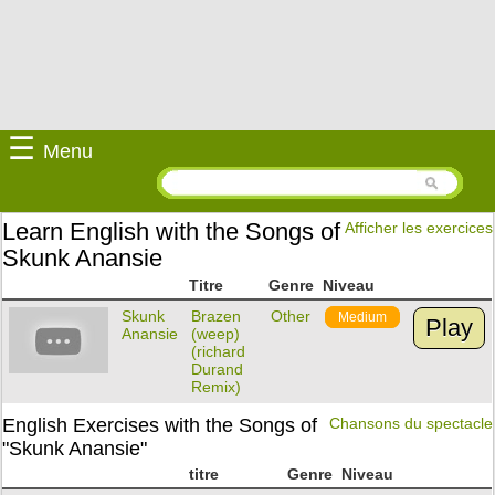
☰
Menu
Learn English with the Songs of
Afficher les exercices
Skunk Anansie
Titre
Genre
Niveau
Skunk
Brazen
Other
Medium
Play
Anansie
(weep)
(richard
Durand
Remix)
English Exercises with the Songs of
Chansons du spectacle
"Skunk Anansie"
titre
Genre
Niveau