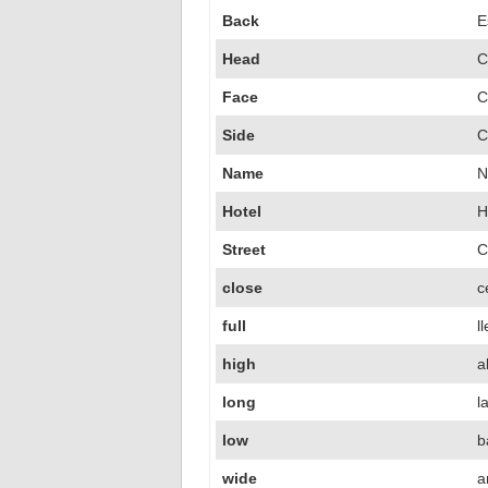
Back
E
Head
C
Face
C
Side
C
Name
N
Hotel
H
Street
C
close
c
full
l
high
a
long
l
low
b
wide
a