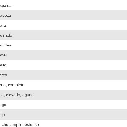
spalda
abeza
ara
ostado
ombre
otel
alle
erca
leno, completo
lto, elevado, agudo
argo
ajo
ncho, amplio, extenso