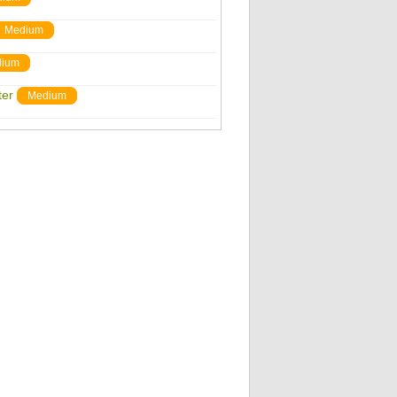
Medium
ium
ter
Medium