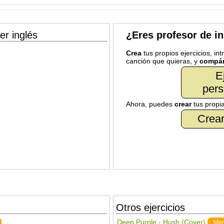
er inglés
¿Eres profesor de i
Crea
tus propios ejercicios, in
canción que quieras, y
compár
E
pers
Ahora, puedes
crear
tus propi
Crear
Otros ejercicios
Deep Purple - Hush (Cover)
Me