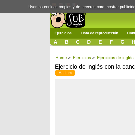
Usamos cookies propias y de terceros para mostrar publici
Ejercicios
Lista de reproducción
Cont
A
B
C
D
E
F
G
Home
>
Ejercicios
>
Ejercicios de inglé
Ejercicio de inglés con la ca
Medium