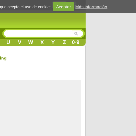
Login
Aceptar
Más información
 que acepta el uso de cookies
U
V
W
X
Y
Z
0-9
ming