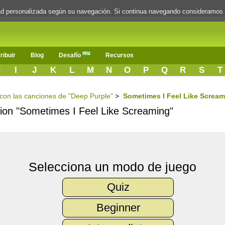
dad personalizada según su navegación. Si continua navegando consideramos
ribuir
Blog
Desafío
Recursos
H
I
J
K
L
M
N
O
P
Q
R
S
T
s con las canciones de "Deep Purple"
>
Sometimes I Feel Like Screa
ncion "Sometimes I Feel Like Screaming"
Selecciona un modo de juego
Quiz
Beginner