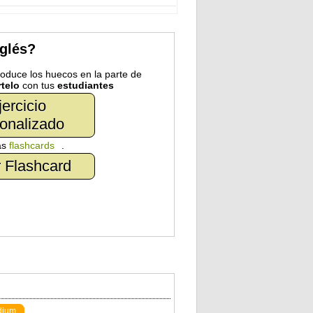
nglés?
troduce los huecos en la parte de
telo
con tus
estudiantes
jercicio
onalizado
as
flashcards
.
 Flashcard
dium