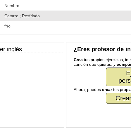
Nombre
Catarro ; Resfriado
frío
er inglés
¿Eres profesor de i
Crea
tus propios ejercicios, in
canción que quieras, y
compár
E
pers
Ahora, puedes
crear
tus propi
Crear