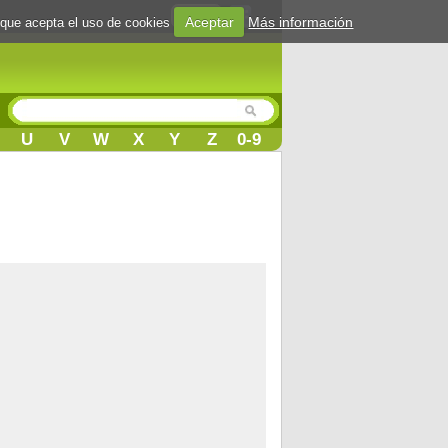
Login
Aceptar
Más información
 que acepta el uso de cookies
U
V
W
X
Y
Z
0-9