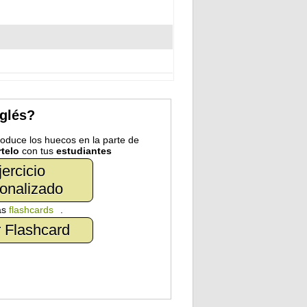
nglés?
troduce los huecos en la parte de
telo
con tus
estudiantes
jercicio
onalizado
as
flashcards
.
 Flashcard