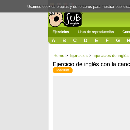
Usamos cookies propias y de terceros para mostrar publici
Ejercicios
Lista de reproducción
Cont
A
B
C
D
E
F
G
Home
>
Ejercicios
>
Ejercicios de inglé
Ejercicio de inglés con la can
Medium