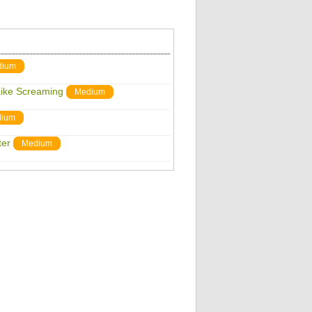
dium
Like Screaming
Medium
ium
ter
Medium