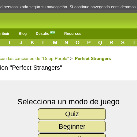
dad personalizada según su navegación. Si continua navegando consideramos
ribuir
Blog
Desafío
Recursos
H
I
J
K
L
M
N
O
P
Q
R
S
T
s con las canciones de "Deep Purple"
>
Perfect Strangers
cion "Perfect Strangers"
Selecciona un modo de juego
Quiz
Beginner