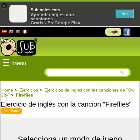
×
Subingles.com
Ver
Aprender inglés con
canciones
Gratis - En Google Play
Login
☰
Menu
Home
>
Ejercicios
>
Ejercicios de inglés con las canciones de "Owl
City"
>
Fireflies
Ejercicio de inglés con la cancion "Fireflies"
Medium
Selecciona un modo de juego