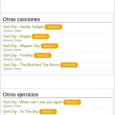
Otras canciones
Owl City - Vanilla Twilight
Medium
Género:
Other
Owl City - Angels
Medium
Género:
Other
Owl City - Alligator Sky
Medium
Género:
Other
Owl City - Fireflies
Medium
Género:
Other
Owl City - The Bird And The Worm
Medium
Género:
Other
Otros ejercicios
Owl City - When can I see you again
Medium
Género:
Other
Owl City - To The Sky
Medium