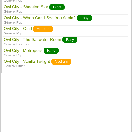
Género:
Pop
Owl City - Shooting Star
Easy
Género:
Pop
Owl City - When Can I See You Again?
Easy
Género:
Pop
Owl City - Gold
Medium
Género:
Pop
Owl City - The Saltwater Room
Easy
Género:
Electronica
Owl City - Metropolis
Easy
Género:
Pop
Owl City - Vanilla Twilight
Medium
Género:
Other