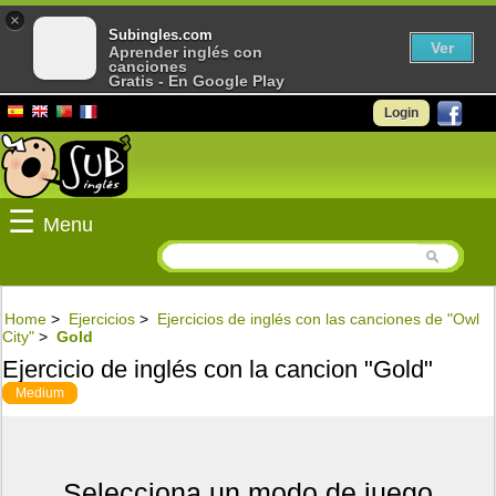
×
Subingles.com
Ver
Aprender inglés con
canciones
Gratis - En Google Play
Login
☰
Menu
Home
>
Ejercicios
>
Ejercicios de inglés con las canciones de "Owl
City"
>
Gold
Ejercicio de inglés con la cancion "Gold"
Medium
Selecciona un modo de juego