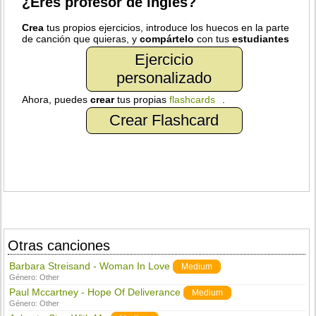
¿Eres profesor de inglés?
Crea
tus propios ejercicios, introduce los huecos en la parte
de canción que quieras, y
compártelo
con tus
estudiantes
Ejercicio
personalizado
Ahora, puedes
crear
tus propias
flashcards
.
Crear Flashcard
Otras canciones
Barbara Streisand - Woman In Love
Medium
Género:
Other
Paul Mccartney - Hope Of Deliverance
Medium
Género:
Other