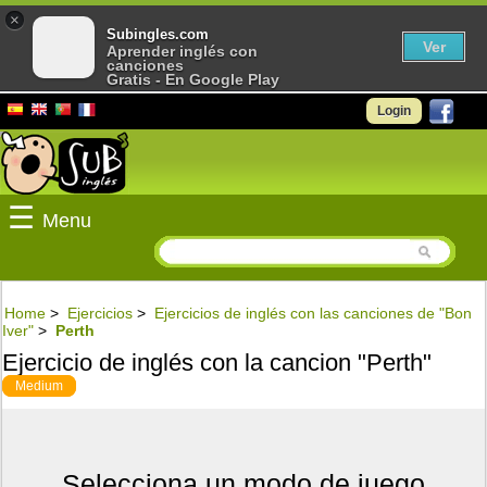
×
Subingles.com
Ver
Aprender inglés con
canciones
Gratis - En Google Play
Login
☰
Menu
Home
>
Ejercicios
>
Ejercicios de inglés con las canciones de "Bon
Iver"
>
Perth
Ejercicio de inglés con la cancion "Perth"
Medium
Selecciona un modo de juego