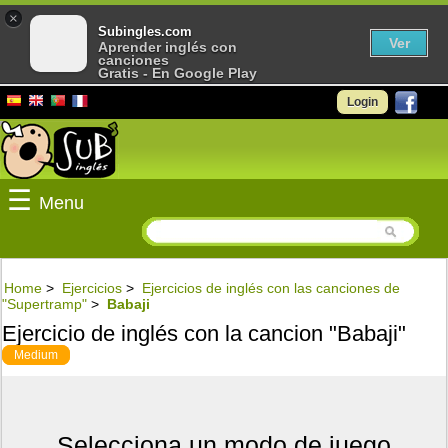
×
Subingles.com
Ver
Aprender inglés con
canciones
Gratis - En Google Play
Login
☰
Menu
Home
>
Ejercicios
>
Ejercicios de inglés con las canciones de
"Supertramp"
>
Babaji
Ejercicio de inglés con la cancion "Babaji"
Medium
Selecciona un modo de juego