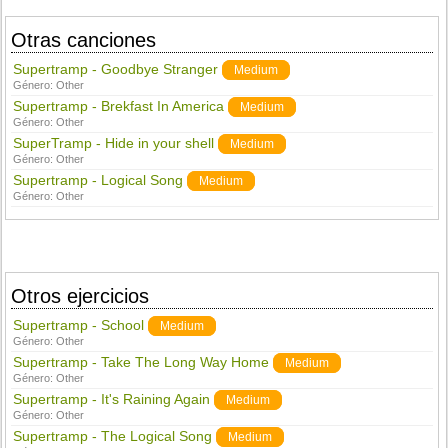
Otras canciones
Supertramp - Goodbye Stranger
Medium
Género:
Other
Supertramp - Brekfast In America
Medium
Género:
Other
SuperTramp - Hide in your shell
Medium
Género:
Other
Supertramp - Logical Song
Medium
Género:
Other
Otros ejercicios
Supertramp - School
Medium
Género:
Other
Supertramp - Take The Long Way Home
Medium
Género:
Other
Supertramp - It's Raining Again
Medium
Género:
Other
Supertramp - The Logical Song
Medium