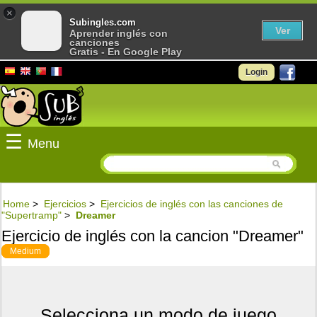
×
Subingles.com
Ver
Aprender inglés con
canciones
Gratis - En Google Play
Login
☰
Menu
Home
>
Ejercicios
>
Ejercicios de inglés con las canciones de
"Supertramp"
>
Dreamer
Ejercicio de inglés con la cancion "Dreamer"
Medium
Selecciona un modo de juego