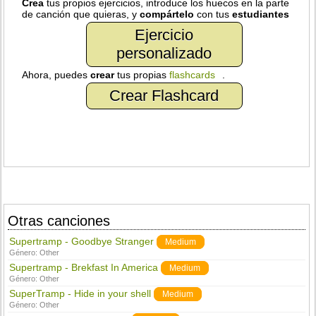
Crea
tus propios ejercicios, introduce los huecos en la parte
de canción que quieras, y
compártelo
con tus
estudiantes
Ejercicio
personalizado
Ahora, puedes
crear
tus propias
flashcards
.
Crear Flashcard
Otras canciones
Supertramp - Goodbye Stranger
Medium
Género:
Other
Supertramp - Brekfast In America
Medium
Género:
Other
SuperTramp - Hide in your shell
Medium
Género:
Other