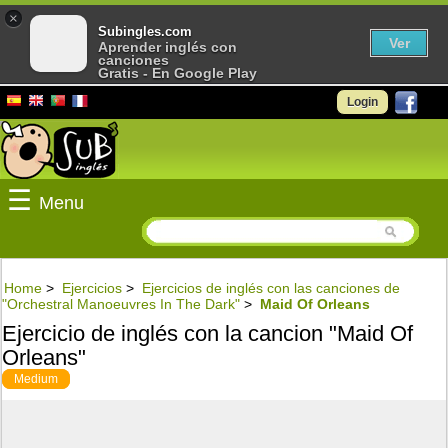
×
Subingles.com
Ver
Aprender inglés con
canciones
Gratis - En Google Play
Login
☰
Menu
Home
>
Ejercicios
>
Ejercicios de inglés con las canciones de
"Orchestral Manoeuvres In The Dark"
>
Maid Of Orleans
Ejercicio de inglés con la cancion "Maid Of
Orleans"
Medium