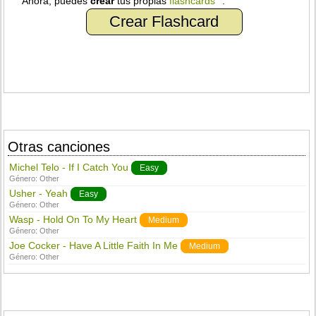
Ahora, puedes
crear
tus propias
flashcards
.
Crear Flashcard
Otras canciones
Michel Telo - If I Catch You
Easy
Género:
Other
Usher - Yeah
Easy
Género:
Other
Wasp - Hold On To My Heart
Medium
Género:
Other
Joe Cocker - Have A Little Faith In Me
Medium
Género:
Other