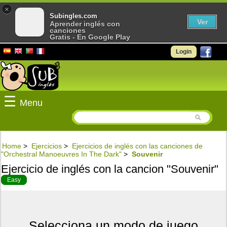
×
Subingles.com
Ver
Aprender inglés con
canciones
Gratis - En Google Play
Login
☰
Menu
Home
>
Ejercicios
>
Ejercicios de inglés con las canciones de
"Orchestral Manoeuvres In The Dark"
>
Souvenir
Ejercicio de inglés con la cancion "Souvenir"
Easy
Selecciona un modo de juego