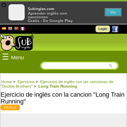
×
Subingles.com
Ver
Aprender inglés con
canciones
Gratis - En Google Play
Login
☰
Menu
Home
>
Ejercicios
>
Ejercicios de inglés con las canciones de
"Doobie Brothers"
>
Long Train Running
Ejercicio de inglés con la cancion "Long Train
Running"
Medium